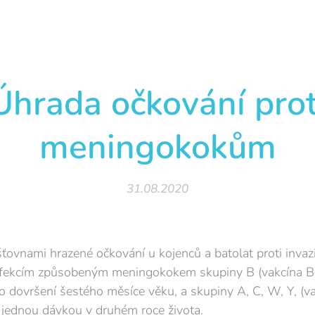
Úhrada očkování prot
meningokokům
31.08.2020
ťovnami hrazené očkování u kojenců a batolat proti invaz
ekcím způsobeným meningokokem skupiny B (vakcína Bex
 dovršení šestého měsíce věku, a skupiny A, C, W, Y, (vak
jednou dávkou v druhém roce života.