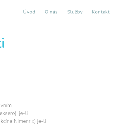
Úvod
O nás
Služby
Kontakt
i
ivním
sero), je-li
cína Nimenrix) je-li